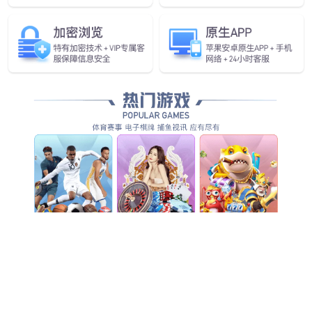
Close submenu
客户服务
服务网络
战略合作

>
关于利记官方官网,SBOBET,利记平台,利记娱乐,利记体
育,利记网址,利记首页
>
荣誉利记官方官网,SBOBET,利记平
台,利记娱乐,利记体育,利记网址,利记首页
行业地位